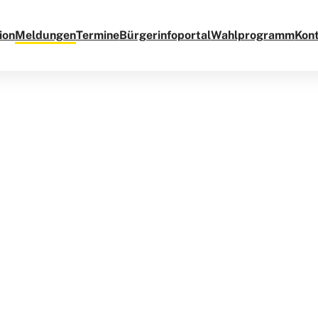
ion
Meldungen
Termine
Bürgerinfoportal
Wahlprogramm
Kon