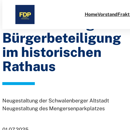
ISEK
Direkt
zum
Home
Vorstand
Frakt
Schwalenberg -
Inhalt
Bürgerbeteiligung
im historischen
Rathaus
Neugestaltung der Schwalenberger Altstadt
Neugestaltung des Mengersenparkplatzes
01.07.2025